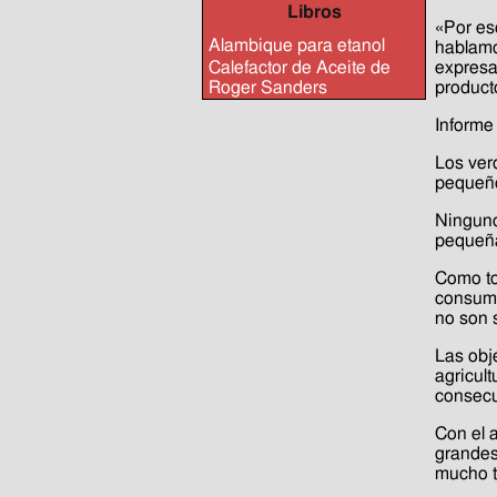
Libros
«Por es
Alambique para etanol
hablamo
expresa
Calefactor de Aceite de
product
Roger Sanders
Informe
Los ver
pequeño
Ninguno
pequeña
Como to
consume
no son 
Las obj
agricult
consecu
Con el 
grandes
mucho t