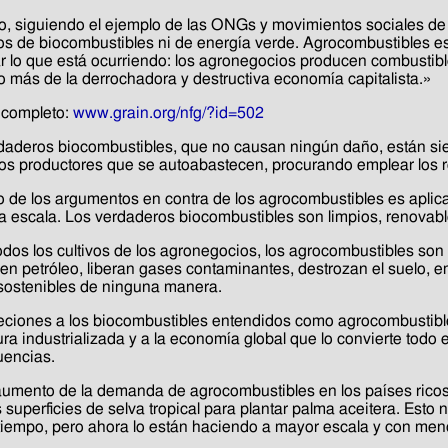
o, siguiendo el ejemplo de las ONGs y movimientos sociales de
s de biocombustibles ni de energía verde. Agrocombustibles e
r lo que está ocurriendo: los agronegocios producen combustible
o más de la derrochadora y destructiva economía capitalista.»
 completo:
www.grain.org/nfg/?id=502
daderos biocombustibles, que no causan ningún daño, están si
s productores que se autoabastecen, procurando emplear los r
 de los argumentos en contra de los agrocombustibles es aplica
 escala. Los verdaderos biocombustibles son limpios, renovable
dos los cultivos de los agronegocios, los agrocombustibles son 
n petróleo, liberan gases contaminantes, destrozan el suelo, em
sostenibles de ninguna manera.
eciones a los biocombustibles entendidos como agrocombustible
ura industrializada y a la economía global que lo convierte todo 
encias.
aumento de la demanda de agrocombustibles en los países ricos
 superficies de selva tropical para plantar palma aceitera. Esto
iempo, pero ahora lo están haciendo a mayor escala y con men