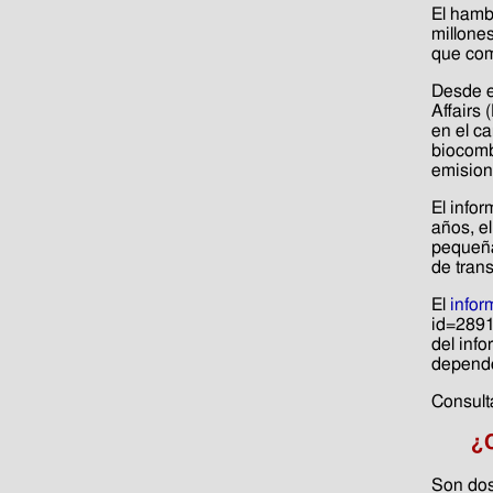
El hamb
millone
que com
Desde e
Affairs
en el ca
biocomb
emision
El info
años, e
pequeña
de trans
El
infor
id=2891
del info
depende
Consult
¿C
Son dos