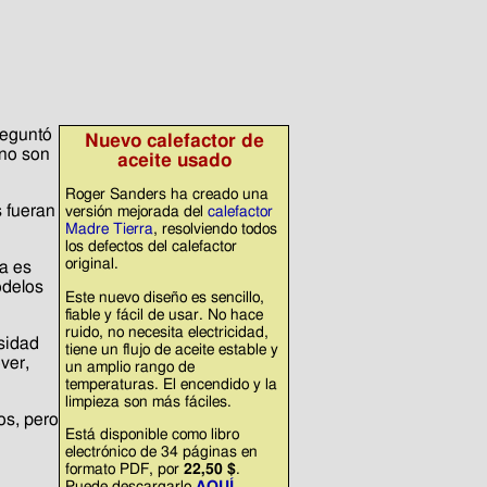
reguntó
Nuevo calefactor de
 no son
aceite usado
Roger Sanders ha creado una
s fueran
versión mejorada del
calefactor
Madre Tierra
, resolviendo todos
los defectos del calefactor
original.
a es
odelos
Este nuevo diseño es sencillo,
fiable y fácil de usar. No hace
ruido, no necesita electricidad,
sidad
tiene un flujo de aceite estable y
ver,
un amplio rango de
temperaturas. El encendido y la
limpieza son más fáciles.
os, pero
Está disponible como libro
electrónico de 34 páginas en
formato PDF, por
22,50 $
.
Puede descargarlo
AQUÍ
.