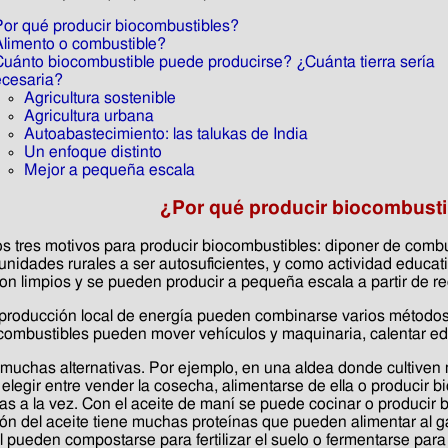
or qué producir biocombustibles?
limento o combustible?
uánto biocombustible puede producirse? ¿Cuánta tierra sería
cesaria?
Agricultura sostenible
Agricultura urbana
Autoabastecimiento: las talukas de India
Un enfoque distinto
Mejor a pequeña escala
¿Por qué producir biocombust
 tres motivos para producir biocombustibles: diponer de combus
nidades rurales a ser autosuficientes, y como actividad educativ
son limpios y se pueden producir a pequeña escala a partir de r
 producción local de energía pueden combinarse varios métodos,
combustibles pueden mover vehículos y maquinaria, calentar edif
 muchas alternativas. Por ejemplo, en una aldea donde cultiven
elegir entre vender la cosecha, alimentarse de ella o producir 
as a la vez. Con el aceite de maní se puede cocinar o producir bi
ión del aceite tiene muchas proteínas que pueden alimentar al g
ol pueden compostarse para fertilizar el suelo o fermentarse pa