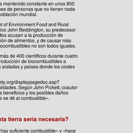
a mantenido constante en unos 850
ones de personas que no tienen nada
población mundial.
nt of Environment Food and Rural
ánico John Beddington, su predecesor
ellos acusan a la producción de
cción de alimentos, y de causar más
iocombustibles no son todos iguales.
más de 400 científicos durante cuatro
producción de biocombustibles a
aisladas y países donde los costes
ety.org/displaypagedoc.asp?
lidades. Según John Pickett, coautor
s beneficios y los posibles daños
e se dé al combustible».
 tierra sería necesaria?
hay suficiente combustible» y «hace