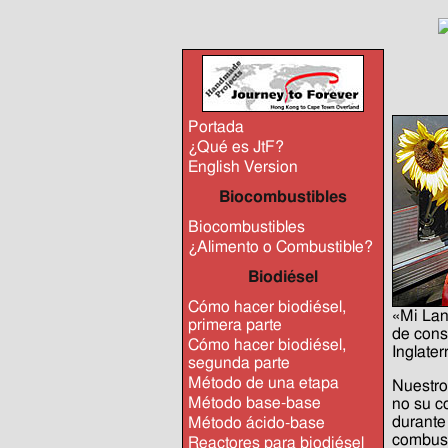
Portada
¿Qué es JtF?
English Version
Biocombustibles
Biocombustibles
¿Alimento o Combustible?
Biodiésel
Cómo hacer biodiésel,
«Mi Lan
primera parte
de cons
Cómo hacer biodiésel,
Inglate
segunda parte
Método de una etapa
Nuestro
Método base-base
no su c
durante
Método ácido-base
combust
Reactores para biodiésel