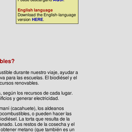
English language
Download the English-language
version
HERE
.
ibles?
tible durante nuestro viaje, ayudar a
a para las escuelas. El biodiésel y el
ecursos renovables.
 según los recursos de cada lugar.
icios y generar electricidad.
 maní (cacahuete), los aldeanos
biocombustibles, o pueden hacer las
odiésel. La torta que resulta de la
anado. Los restos de la cosecha y el
ra obtener metano (que también es un