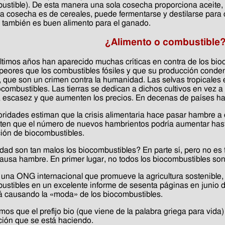
ustible). De esta manera una sola cosecha proporciona aceite, al
la cosecha es de cereales, puede fermentarse y destilarse para c
l también es buen alimento para el ganado.
¿Alimento o combustible
últimos años han aparecido muchas críticas en contra de los bi
 peores que los combustibles fósiles y que su producción conde
 que son un crimen contra la humanidad. Las selvas tropicales e
ocombustibles. Las tierras se dedican a dichos cultivos en vez a
 escasez y que aumenten los precios. En decenas de países han 
oridades estiman que la crisis alimentaria hace pasar hambre a 
rten que el número de nuevos hambrientos podría aumentar hasta
ión de biocombustibles.
dad son tan malos los biocombustibles? En parte sí, pero no es t
causa hambre. En primer lugar, no todos los biocombustibles son
una ONG internacional que promueve la agricultura sostenible, 
ustibles en un excelente informe de sesenta páginas en junio de
á causando la «moda» de los biocombustibles.
os que el prefijo bio (que viene de la palabra griega para vida)
ción que se está haciendo.