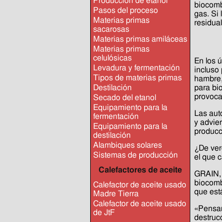
Producción de etanol
biocomb
Pasos del proceso
gas. Si 
Materias primas
residua
sacarosas
Materias primas amiláceas
Materias primas
celulósicas
En los 
Levadura y fermentación
incluso
Tipos de materias primas
hambre,
para bi
Destilación
provoca
Secado del etanol
Equipamiento para la
Las aut
fermentación
y advie
Equipamiento para la
producc
destilación
Alambiques solares
¿De ver
Sistemas de producción
el que 
Calefactores de aceite
GRAIN, 
biocomb
Calefactor de aceite usado
que est
Madre Tierra
Calefactor de aceite usado
«Pensam
de JtF
destruc