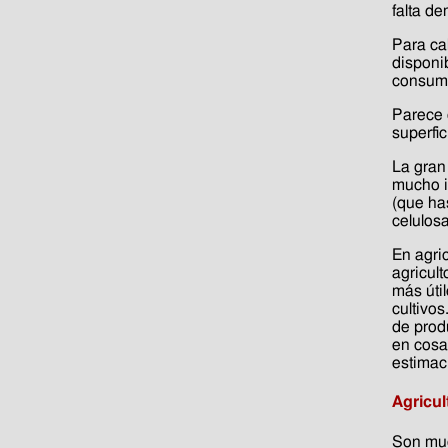
falta d
Para ca
disponib
consumo
Parece 
superfic
La gran
mucho i
(que has
celulosa
En agric
agricul
más útil
cultivo
de prod
en cosa
estimac
Agricul
Son much