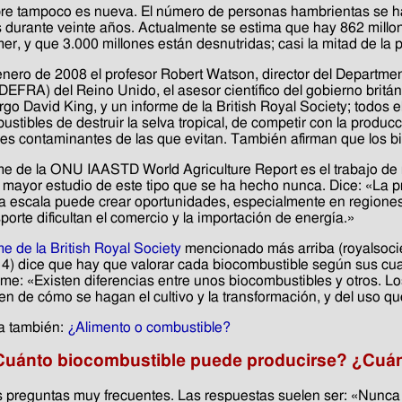
re tampoco es nueva. El número de personas hambrientas se h
s durante veinte años. Actualmente se estima que hay 862 mill
er, y que 3.000 millones están desnutridas; casi la mitad de la 
nero de 2008 el profesor Robert Watson, director del Departme
 (DEFRA) del Reino Unido, el asesor científico del gobierno brit
rgo David King, y un informe de la British Royal Society; todos 
ustibles de destruir la selva tropical, de competir con la produ
es contaminantes de las que evitan. También afirman que los b
rme de la ONU IAASTD World Agriculture Report es el trabajo de 
l mayor estudio de este tipo que se ha hecho nunca. Dice: «La 
 escala puede crear oportunidades, especialmente en regiones 
porte dificultan el comercio y la importación de energía.»
me de la British Royal Society
mencionado más arriba (royalsoci
4) dice que hay que valorar cada biocombustible según sus cua
rme: «Existen diferencias entre unos biocombustibles y otros. Lo
n de cómo se hagan el cultivo y la transformación, y del uso qu
a también:
¿Alimento o combustible?
uánto biocombustible puede producirse? ¿Cuánta
 preguntas muy frecuentes. Las respuestas suelen ser: «Nunca 