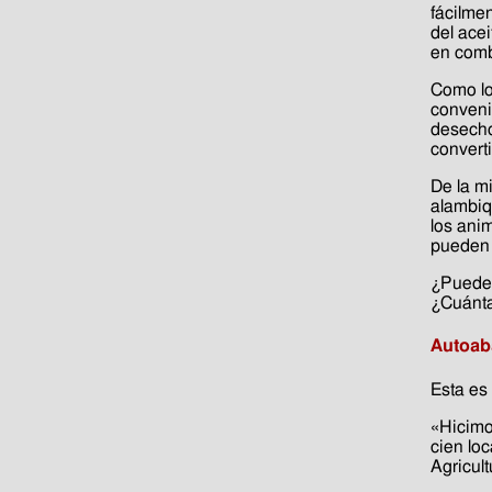
fácilmen
del acei
en comb
Como los
convenie
desecho
converti
De la m
alambiq
los ani
pueden 
¿Puede 
¿Cuánta
Autoaba
Esta es 
«Hicimo
cien lo
Agricult