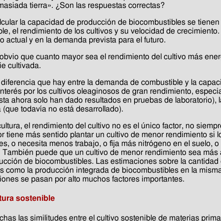
emasiada tierra». ¿Son las respuestas correctas?
lcular la capacidad de producción de biocombustibles se tienen e
le, el rendimiento de los cultivos y su velocidad de crecimiento
 actual y en la demanda prevista para el futuro.
obvio que cuanto mayor sea el rendimiento del cultivo más energ
ie cultivada.
 diferencia que hay entre la demanda de combustible y la capac
nterés por los cultivos oleaginosos de gran rendimiento, especi
ta ahora solo han dado resultados en pruebas de laboratorio), la
 (que todavía no está desarrollado).
ultura, el rendimiento del cultivo no es el único factor, no siem
tor tiene más sentido plantar un cultivo de menor rendimiento si
es, o necesita menos trabajo, o fija más nitrógeno en el suelo, o
s. También puede que un cultivo de menor rendimiento sea más
ucción de biocombustibles. Las estimaciones sobre la cantidad d
s como la producción integrada de biocombustibles en la misma
iones se pasan por alto muchos factores importantes.
tura sostenible
as las similitudes entre el cultivo sostenible de materias prima