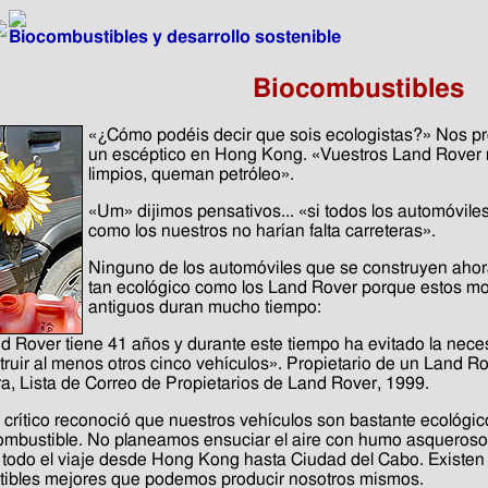
Biocombustibles y desarrollo sostenible
Biocombustibles
«¿Cómo podéis decir que sois ecologistas?» Nos p
un escéptico en Hong Kong. «Vuestros Land Rover
limpios, queman petróleo».
«Um» dijimos pensativos... «si todos los automóvile
como los nuestros no harían falta carreteras».
Ninguno de los automóviles que se construyen ahor
tan ecológico como los Land Rover porque estos m
antiguos duran mucho tiempo:
d Rover tiene 41 años y durante este tiempo ha evitado la nece
truir al menos otros cinco vehículos». Propietario de un Land Ro
rra, Lista de Correo de Propietarios de Land Rover, 1999.
 crítico reconoció que nuestros vehículos son bastante ecológic
ombustible. No planeamos ensuciar el aire con humo asqueroso
 todo el viaje desde Hong Kong hasta Ciudad del Cabo. Existen
ibles mejores que podemos producir nosotros mismos.