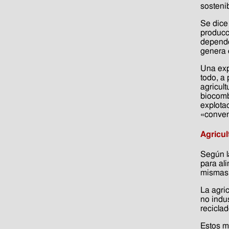
sosteni
Se dice
producc
dependen
genera 
Una exp
todo, a 
agricult
biocomb
explota
«conven
Agricul
Según l
para al
mismas 
La agri
no indu
reciclad
Estos m