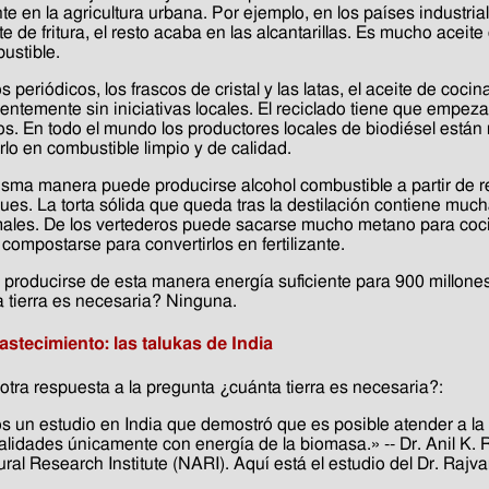
te en la agricultura urbana. Por ejemplo, en los países industri
te de fritura, el resto acaba en las alcantarillas. Es mucho acei
ustible.
 periódicos, los frascos de cristal y las latas, el aceite de coci
ntemente sin iniciativas locales. El reciclado tiene que empezar
s. En todo el mundo los productores locales de biodiésel están 
rlo en combustible limpio y de calidad.
isma manera puede producirse alcohol combustible a partir de
ues. La torta sólida que queda tras la destilación contiene muc
males. De los vertederos puede sacarse mucho metano para coci
compostarse para convertirlos en fertilizante.
producirse de esta manera energía suficiente para 900 millone
 tierra es necesaria? Ninguna.
stecimiento: las talukas de India
otra respuesta a la pregunta ¿cuánta tierra es necesaria?:
s un estudio en India que demostró que es posible atender a l
calidades únicamente con energía de la biomasa.» -- Dr. Anil K. 
ural Research Institute (NARI). Aquí está el estudio del Dr. Rajva