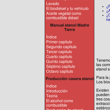
Lavado
¿P
El biodiésel y tu vehículo
¿A
Aceite vegetal como
¿C
combustible diésel
ne
Manual etanol Madre
Tierra
Índice
Primer capítulo
Segundo capítulo
Tercer capítulo
Cuarto capítulo
Tenemos
Quinto capítulo
las comu
Séptimo capítulo
etanol 
Octavo capítulo
Para la
Producción casera etanol
Los bio
Índice
Existen
Introducción
pueden 
Teoría
tres cos
El alcohol como
extracc
combustible
estiérc