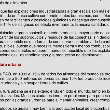
ble de alimentos.
 que las explotaciones industrializadas a gran escala son más ef
ión de un único cultivo con rendimientos buenísimos, con mét
 de fertilizantes y pesticidas químicos y necesitan combustible f
el 14% de los gases de efecto invernadero, la misma cantidad qu
lotación agraria sostenible puede producir la mayor parte del co
partir de los subproductos y residuos de las cosechas, sin dedica
ura sostenible es otra forma de considerar el problema de la can
ustibles, puesto que necesita menos tierra y menos combustible
ciones sostenibles requieren menos combustible que las explota
cionales», los rendimientos y la producción no disminuyen.
tura urbana
a FAO, en 1993 el 15% de todos los alimentos del mundo se pro
imentar a 900 millones de personas. Ese 15% fue producido reci
ciudades y sin ocupar tierras de cultivo.
cultura urbana se está extendiendo en todo el mundo, tanto en l
strializados. Muchas ciudades tendrían problemas para procesar
os por las granjas urbanas para alimentar animales, crear compos
étodos se ajustan muy bien a la producción local de biocombust